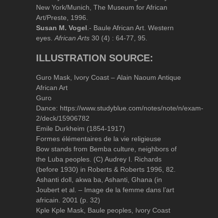
New York/Munich, The Museum for African
Art/Preste, 1996.
Susan M. Vogel
.- Baule African Art. Western
eyes.
African Arts
30 (4) : 64-77, 95.
ILLUSTRATION SOURCE:
Guro Mask, Ivory Coast – Alain Naoum Antique
African Art
Guro
Dance: https://www.studyblue.com/notes/note/n/exam-
2/deck/15906782
Emile Durkheim (1854-1917)
Formes élémentaires de la vie religieuse
Bow stands from Bemba culture, neighbors of
the Luba peoples. (C) Audrey I. Richards
(before 1930) in Roberts & Roberts 1996, 82.
Ashanti doll, akwa ba, Ashanti, Ghana (in
Joubert et al. – Image de la femme dans l’art
africain. 2001 (p. 32)
Kple Kple Mask, Baule peoples, Ivory Coast