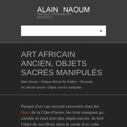
ART AFRICAIN
ANCIEN, OBJETS
SACRÉS MANIPULÉS
Alain Naoum – Antique African Art Gallery – Brussels
Art africain ancien, Objets sacrés manipulés
Partant d’un cas concret rencontré chez les
Guro
de la Côte-d’Ivoire, les trois masques
gu
,
zamble
et
zauli
sont des objets sacrés. Ils font
l’objet de sacrifices dans le carde d’un culte